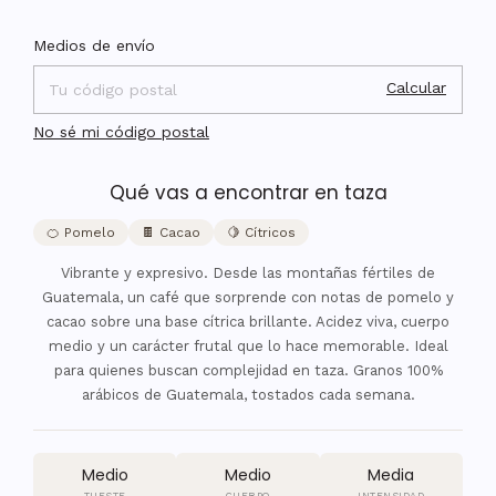
Cambiar CP
Entregas para el CP:
Medios de envío
Calcular
No sé mi código postal
Qué vas a encontrar en taza
🍊 Pomelo
🍫 Cacao
🍋 Cítricos
Vibrante y expresivo. Desde las montañas fértiles de
Guatemala, un café que sorprende con notas de pomelo y
cacao sobre una base cítrica brillante. Acidez viva, cuerpo
medio y un carácter frutal que lo hace memorable. Ideal
para quienes buscan complejidad en taza. Granos 100%
arábicos de Guatemala, tostados cada semana.
Medio
Medio
Media