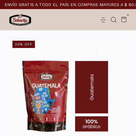
VÍO GRATIS A TODO EL PAÍS EN COMPRAS MAYORES A $ 80.000
0
20
%
OFF