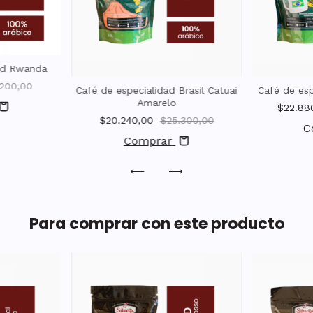
dad Rwanda
.200,00
Café de especialidad Brasil Catuai
Café de esp
Amarelo
$22.88
$20.240,00
$25.300,00
C
Comprar
Para comprar con este producto