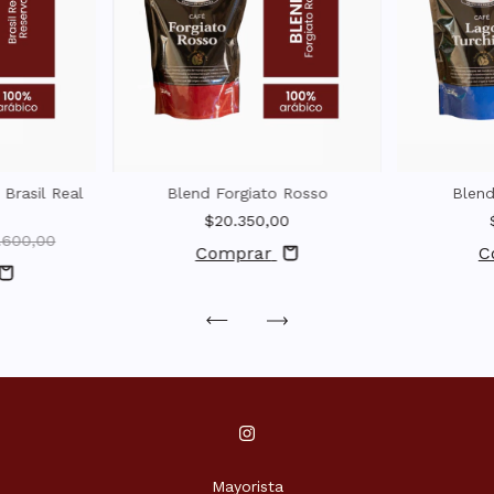
 Brasil Real
Blend Forgiato Rosso
Blend
$20.350,00
.600,00
Comprar
C
Mayorista