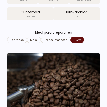
TUESTE
CUERPO
INTENSIDAD
Guatemala
100% arábica
ORIGEN
TIPO
Ideal para preparar en
Filtro
Espresso
Moka
Prensa francesa