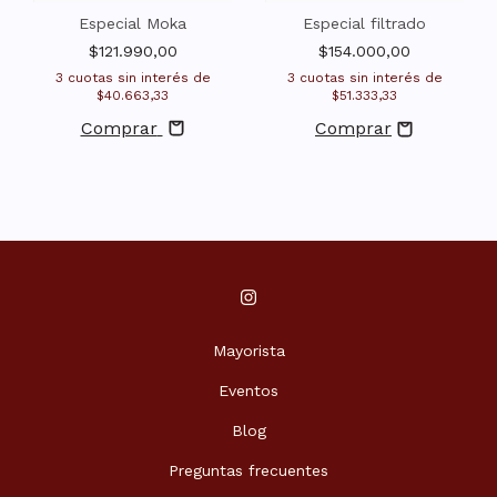
Especial Moka
Especial filtrado
$121.990,00
$154.000,00
3
cuotas sin interés de
3
cuotas sin interés de
$40.663,33
$51.333,33
Comprar
Mayorista
Eventos
Blog
Preguntas frecuentes