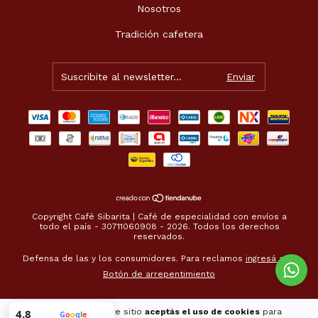
Nosotros
Tradición cafetera
Copyright Café Sibarita | Café de especialidad con envíos a
todo el país - 30711060908 - 2026. Todos los derechos
reservados.
Defensa de las y los consumidores. Para reclamos
ingresá acá.
Botón de arrepentimiento
4.8
Al navegar por este sitio
aceptás el uso de cookies
para
G
o
o
g
l
e