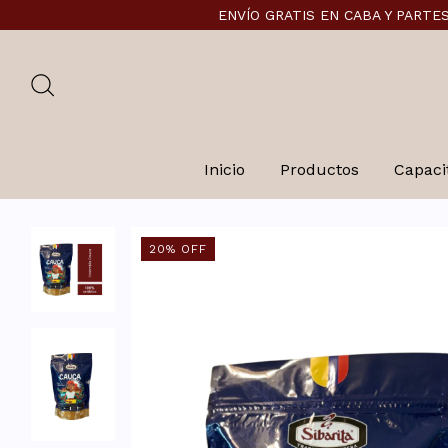
ENVÍO GRATIS EN CABA Y PARTES DE GBA E
Inicio
Productos
Capaci
20
%
OFF