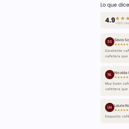
Lo que dice
★★
4.9
+120 re
Silvia So
SS
★★★★★
Excelente caf
cafetera que 
Nicolás 
NL
★★★★★
Muy buen café
cafetera que
Laura N
LM
★★★★★
Exquisito caf