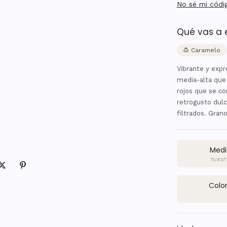
No sé mi códi
Qué vas a 
🍮 Caramelo
Vibrante y exp
media-alta que 
rojos que se co
retrogusto dul
filtrados. Gra
Medi
TUEST
Colo