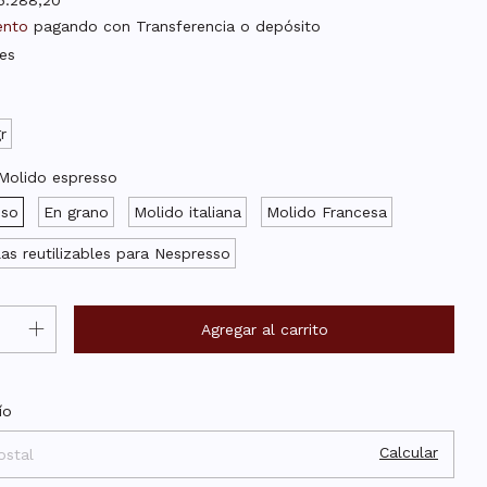
5.288,20
ento
pagando con Transferencia o depósito
es
r
Molido espresso
sso
En grano
Molido italiana
Molido Francesa
as reutilizables para Nespresso
Cambiar CP
el CP:
ío
Calcular