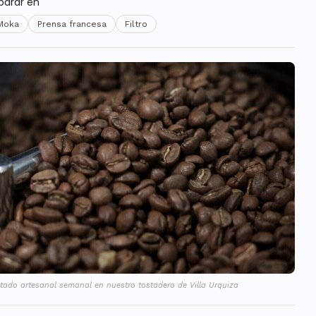
parar en
Moka
Prensa francesa
Filtro
tado artesanal semanal en nuestro tostadero de Villa Urquiza