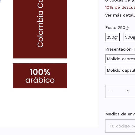
6
cuotas de
$
10% de descu
Ver más detall
Peso:
250gr
250gr
500g
Presentación:
Molido espre
Molido capsul
Entregas para 
Medios de env