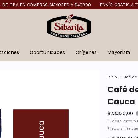
N COMPRAS MAYORES A $49900
ENVÍO GRATIS A TODO EL PAÍ
taciones
Oportunidades
Orígenes
Mayorista
Inicio
.
Café de
Café d
Cauca
$23.320,00
El descuento pu
Precio sin impu