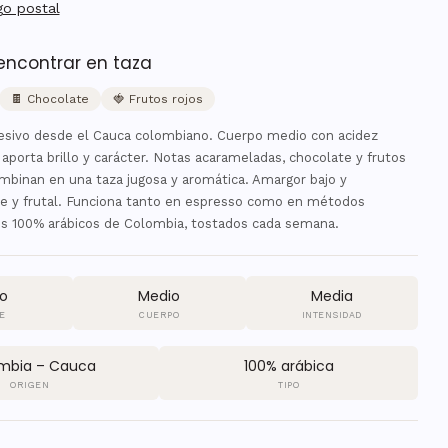
go postal
encontrar en taza
🍫 Chocolate
🍓 Frutos rojos
resivo desde el Cauca colombiano. Cuerpo medio con acidez
aporta brillo y carácter. Notas acarameladas, chocolate y frutos
mbinan en una taza jugosa y aromática. Amargor bajo y
ce y frutal. Funciona tanto en espresso como en métodos
nos 100% arábicos de Colombia, tostados cada semana.
o
Medio
Media
E
CUERPO
INTENSIDAD
mbia – Cauca
100% arábica
ORIGEN
TIPO