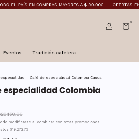
S EN COMPRAS MAYORES A $ 80.000
OFERTAS EN COMBOS Y
0
Eventos
Tradición cafetera
 especialidad
.
Café de especialidad Colombia Cauca
e especialidad Colombia
$29.150,00
ede modificarse al combinar con otras promociones.
estos
$19.272,73